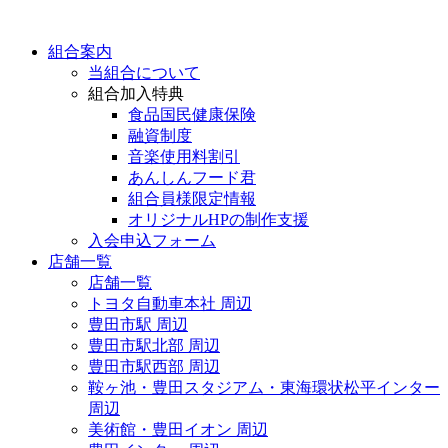
組合案内
当組合について
組合加入特典
食品国民健康保険
融資制度
音楽使用料割引
あんしんフード君
組合員様限定情報
オリジナルHPの制作支援
入会申込フォーム
店舗一覧
店舗一覧
トヨタ自動車本社 周辺
豊田市駅 周辺
豊田市駅北部 周辺
豊田市駅西部 周辺
鞍ヶ池・豊田スタジアム・東海環状松平インター
周辺
美術館・豊田イオン 周辺