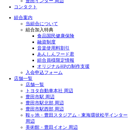
豊田インター 周辺
コンタクト
組合案内
当組合について
組合加入特典
食品国民健康保険
融資制度
音楽使用料割引
あんしんフード君
組合員様限定情報
オリジナルHPの制作支援
入会申込フォーム
店舗一覧
店舗一覧
トヨタ自動車本社 周辺
豊田市駅 周辺
豊田市駅北部 周辺
豊田市駅西部 周辺
鞍ヶ池・豊田スタジアム・東海環状松平インター
周辺
美術館・豊田イオン 周辺