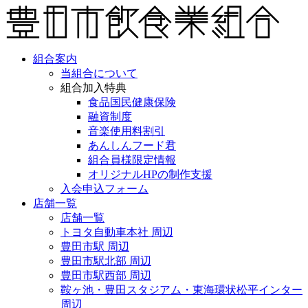
組合案内
当組合について
組合加入特典
食品国民健康保険
融資制度
音楽使用料割引
あんしんフード君
組合員様限定情報
オリジナルHPの制作支援
入会申込フォーム
店舗一覧
店舗一覧
トヨタ自動車本社 周辺
豊田市駅 周辺
豊田市駅北部 周辺
豊田市駅西部 周辺
鞍ヶ池・豊田スタジアム・東海環状松平インター
周辺