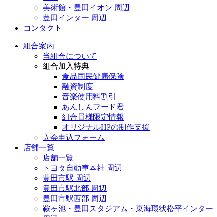
美術館・豊田イオン 周辺
豊田インター 周辺
コンタクト
組合案内
当組合について
組合加入特典
食品国民健康保険
融資制度
音楽使用料割引
あんしんフード君
組合員様限定情報
オリジナルHPの制作支援
入会申込フォーム
店舗一覧
店舗一覧
トヨタ自動車本社 周辺
豊田市駅 周辺
豊田市駅北部 周辺
豊田市駅西部 周辺
鞍ヶ池・豊田スタジアム・東海環状松平インター