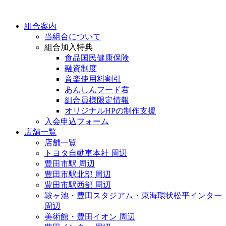
組合案内
当組合について
組合加入特典
食品国民健康保険
融資制度
音楽使用料割引
あんしんフード君
組合員様限定情報
オリジナルHPの制作支援
入会申込フォーム
店舗一覧
店舗一覧
トヨタ自動車本社 周辺
豊田市駅 周辺
豊田市駅北部 周辺
豊田市駅西部 周辺
鞍ヶ池・豊田スタジアム・東海環状松平インター
周辺
美術館・豊田イオン 周辺