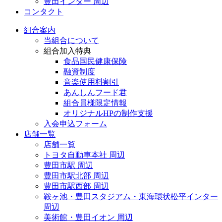
豊田インター 周辺
コンタクト
組合案内
当組合について
組合加入特典
食品国民健康保険
融資制度
音楽使用料割引
あんしんフード君
組合員様限定情報
オリジナルHPの制作支援
入会申込フォーム
店舗一覧
店舗一覧
トヨタ自動車本社 周辺
豊田市駅 周辺
豊田市駅北部 周辺
豊田市駅西部 周辺
鞍ヶ池・豊田スタジアム・東海環状松平インター
周辺
美術館・豊田イオン 周辺