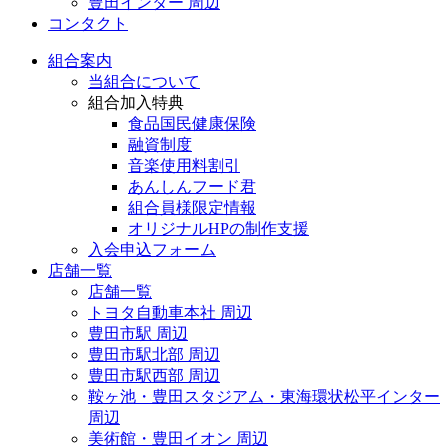
豊田インター 周辺
コンタクト
組合案内
当組合について
組合加入特典
食品国民健康保険
融資制度
音楽使用料割引
あんしんフード君
組合員様限定情報
オリジナルHPの制作支援
入会申込フォーム
店舗一覧
店舗一覧
トヨタ自動車本社 周辺
豊田市駅 周辺
豊田市駅北部 周辺
豊田市駅西部 周辺
鞍ヶ池・豊田スタジアム・東海環状松平インター
周辺
美術館・豊田イオン 周辺