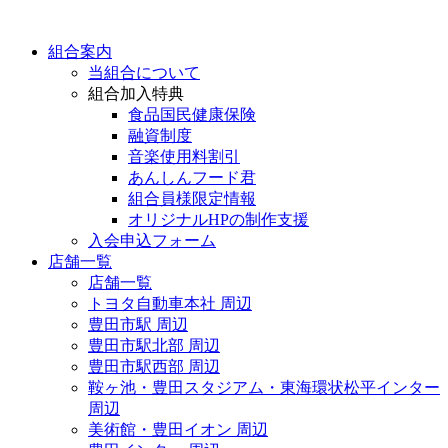
組合案内
当組合について
組合加入特典
食品国民健康保険
融資制度
音楽使用料割引
あんしんフード君
組合員様限定情報
オリジナルHPの制作支援
入会申込フォーム
店舗一覧
店舗一覧
トヨタ自動車本社 周辺
豊田市駅 周辺
豊田市駅北部 周辺
豊田市駅西部 周辺
鞍ヶ池・豊田スタジアム・東海環状松平インター
周辺
美術館・豊田イオン 周辺