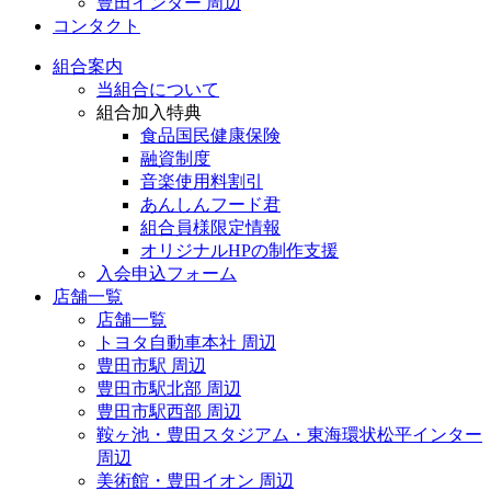
豊田インター 周辺
コンタクト
組合案内
当組合について
組合加入特典
食品国民健康保険
融資制度
音楽使用料割引
あんしんフード君
組合員様限定情報
オリジナルHPの制作支援
入会申込フォーム
店舗一覧
店舗一覧
トヨタ自動車本社 周辺
豊田市駅 周辺
豊田市駅北部 周辺
豊田市駅西部 周辺
鞍ヶ池・豊田スタジアム・東海環状松平インター
周辺
美術館・豊田イオン 周辺