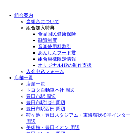
組合案内
当組合について
組合加入特典
食品国民健康保険
融資制度
音楽使用料割引
あんしんフード君
組合員様限定情報
オリジナルHPの制作支援
入会申込フォーム
店舗一覧
店舗一覧
トヨタ自動車本社 周辺
豊田市駅 周辺
豊田市駅北部 周辺
豊田市駅西部 周辺
鞍ヶ池・豊田スタジアム・東海環状松平インター
周辺
美術館・豊田イオン 周辺