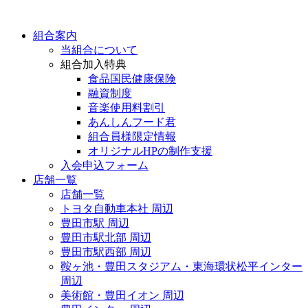
組合案内
当組合について
組合加入特典
食品国民健康保険
融資制度
音楽使用料割引
あんしんフード君
組合員様限定情報
オリジナルHPの制作支援
入会申込フォーム
店舗一覧
店舗一覧
トヨタ自動車本社 周辺
豊田市駅 周辺
豊田市駅北部 周辺
豊田市駅西部 周辺
鞍ヶ池・豊田スタジアム・東海環状松平インター
周辺
美術館・豊田イオン 周辺