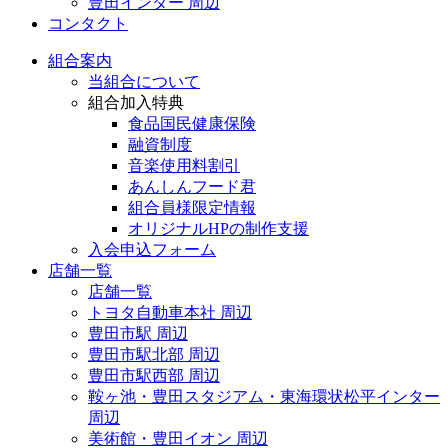
豊田インター 周辺
コンタクト
組合案内
当組合について
組合加入特典
食品国民健康保険
融資制度
音楽使用料割引
あんしんフード君
組合員様限定情報
オリジナルHPの制作支援
入会申込フォーム
店舗一覧
店舗一覧
トヨタ自動車本社 周辺
豊田市駅 周辺
豊田市駅北部 周辺
豊田市駅西部 周辺
鞍ヶ池・豊田スタジアム・東海環状松平インター
周辺
美術館・豊田イオン 周辺