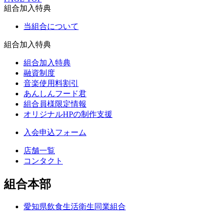
組合加入特典
当組合について
組合加入特典
組合加入特典
融資制度
音楽使用料割引
あんしんフード君
組合員様限定情報
オリジナルHPの制作支援
入会申込フォーム
店舗一覧
コンタクト
組合本部
愛知県飲食生活衛生同業組合