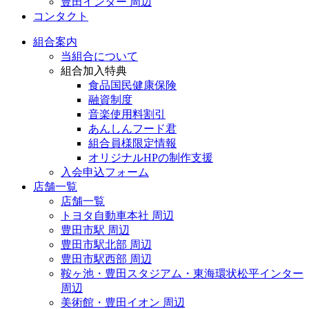
豊田インター 周辺
コンタクト
組合案内
当組合について
組合加入特典
食品国民健康保険
融資制度
音楽使用料割引
あんしんフード君
組合員様限定情報
オリジナルHPの制作支援
入会申込フォーム
店舗一覧
店舗一覧
トヨタ自動車本社 周辺
豊田市駅 周辺
豊田市駅北部 周辺
豊田市駅西部 周辺
鞍ヶ池・豊田スタジアム・東海環状松平インター
周辺
美術館・豊田イオン 周辺