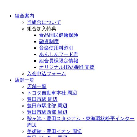
組合案内
当組合について
組合加入特典
食品国民健康保険
融資制度
音楽使用料割引
あんしんフード君
組合員様限定情報
オリジナルHPの制作支援
入会申込フォーム
店舗一覧
店舗一覧
トヨタ自動車本社 周辺
豊田市駅 周辺
豊田市駅北部 周辺
豊田市駅西部 周辺
鞍ヶ池・豊田スタジアム・東海環状松平インター
周辺
美術館・豊田イオン 周辺