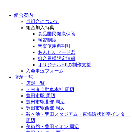
組合案内
当組合について
組合加入特典
食品国民健康保険
融資制度
音楽使用料割引
あんしんフード君
組合員様限定情報
オリジナルHPの制作支援
入会申込フォーム
店舗一覧
店舗一覧
トヨタ自動車本社 周辺
豊田市駅 周辺
豊田市駅北部 周辺
豊田市駅西部 周辺
鞍ヶ池・豊田スタジアム・東海環状松平インター
周辺
美術館・豊田イオン 周辺