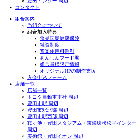
豊田インター 周辺
コンタクト
組合案内
当組合について
組合加入特典
食品国民健康保険
融資制度
音楽使用料割引
あんしんフード君
組合員様限定情報
オリジナルHPの制作支援
入会申込フォーム
店舗一覧
店舗一覧
トヨタ自動車本社 周辺
豊田市駅 周辺
豊田市駅北部 周辺
豊田市駅西部 周辺
鞍ヶ池・豊田スタジアム・東海環状松平インター
周辺
美術館・豊田イオン 周辺